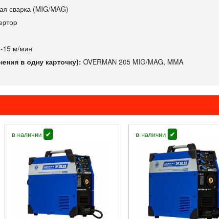
ая сварка (MIG/MAG)
ертор
-15 м/мин
ения в одну карточку):
OVERMAN 205 MIG/MAG, MMA
в наличии
✔
в наличии
✔