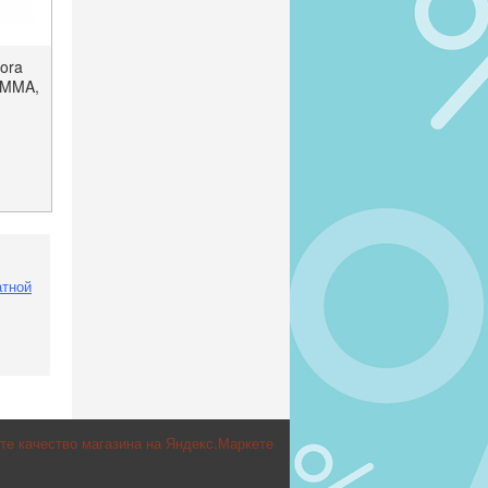
ora
 MMA,
 85%
атной