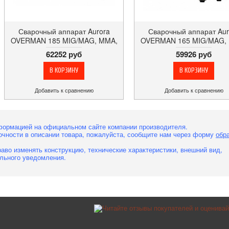
Сварочный аппарат Aurora
Сварочный аппарат Aur
OVERMAN 185 MIG/MAG, MMA,
OVERMAN 165 MIG/MAG,
для ММА и MIG/MAG сварки,
7.1 кВт, инвертор, КПД
62252 руб
59926 руб
мощность 7 кВт
Добавить к сравнению
Добавить к сравнению
формацией на официальном сайте компании производителя.
очности в описании товара, пожалуйста, сообщите нам через форму
обр
аво изменять конструкцию, технические характеристики, внешний вид,
льного уведомления.