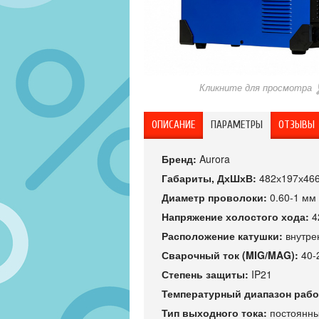
Кликните для просмотра
ОПИСАНИЕ
ПАРАМЕТРЫ
ОТЗЫВЫ
Бренд:
Aurora
Габариты, ДхШхВ:
482х197х46
Диаметр проволоки:
0.60-1 мм
Напряжение холостого хода:
4
Расположение катушки:
внутре
Сварочный ток (MIG/MAG):
40-
Степень защиты:
IP21
Температурный диапазон рабо
Тип выходного тока:
постоянн