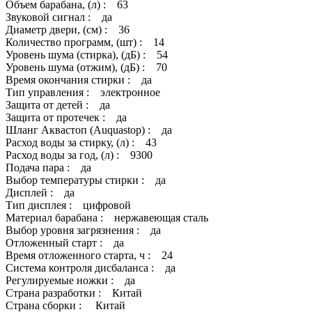
Объем барабана, (л) : 63
Звуковой сигнал : да
Диаметр двери, (см) : 36
Количество программ, (шт) : 14
Уровень шума (стирка), (дБ) : 54
Уровень шума (отжим), (дБ) : 70
Время окончания стирки : да
Тип управления : электронное
Защита от детей : да
Защита от протечек : да
Шланг Аквастоп (Auquastop) : да
Расход воды за стирку, (л) : 43
Расход воды за год, (л) : 9300
Подача пара : да
Выбор температуры стирки : да
Дисплей : да
Тип дисплея : цифровой
Материал барабана : нержавеющая сталь
Выбор уровня загрязнения : да
Отложенный старт : да
Время отложенного старта, ч : 24
Система контроля дисбаланса : да
Регулируемые ножки : да
Страна разработки : Китай
Страна сборки : Китай