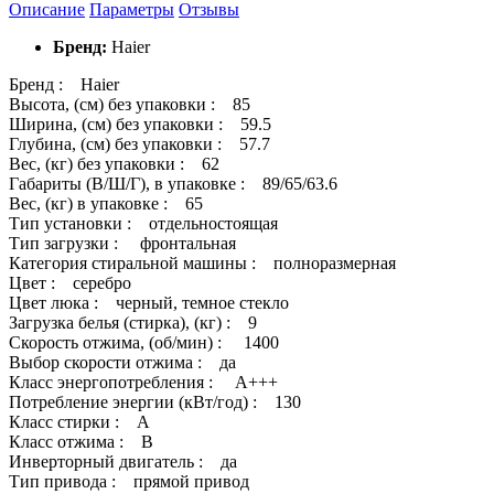
Описание
Параметры
Отзывы
Бренд:
Haier
Бренд : Haier
Высота, (см) без упаковки : 85
Ширина, (см) без упаковки : 59.5
Глубина, (см) без упаковки : 57.7
Вес, (кг) без упаковки : 62
Габариты (В/Ш/Г), в упаковке : 89/65/63.6
Вес, (кг) в упаковке : 65
Тип установки : отдельностоящая
Тип загрузки : фронтальная
Категория стиральной машины : полноразмерная
Цвет : серебро
Цвет люка : черный, темное стекло
Загрузка белья (стирка), (кг) : 9
Скорость отжима, (об/мин) : 1400
Выбор скорости отжима : да
Класс энергопотребления : A+++
Потребление энергии (кВт/год) : 130
Класс стирки : А
Класс отжима : B
Инверторный двигатель : да
Тип привода : прямой привод