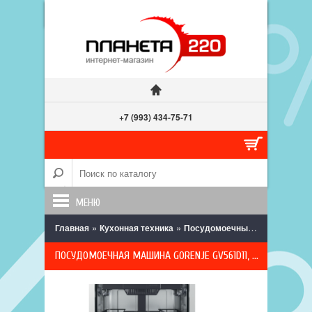
+7 (993) 434-75-71
МЕНЮ
»
»
» По
Главная
Кухонная техника
Посудомоечные машины
ПОСУДОМОЕЧНАЯ МАШИНА GORENJE GV561D11, ВСТРАИВАЕМАЯ, 45 СМ, 5 ПРОГРАММ, 10 КОМПЛЕКТОВ