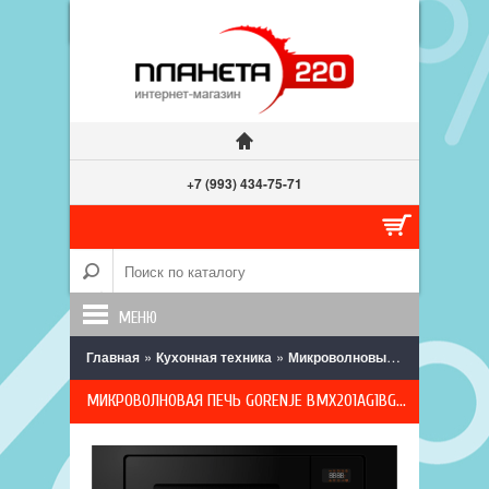
+7 (993) 434-75-71
МЕНЮ
»
»
» Микров
Главная
Кухонная техника
Микроволновые печи
МИКРОВОЛНОВАЯ ПЕЧЬ GORENJE BMX201AG1BG, ЧЁРНАЯ, ВСТРАИВАЕМАЯ, 20 Л, 800 ВТ