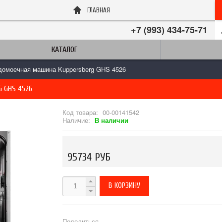
ГЛАВНАЯ
+7 (993) 434-75-71
КАТАЛОГ
домоечная машина Kuppersberg GHS 4526
 GHS 4526
Код товара:
00-00141542
Наличие:
В наличии
95734 РУБ
Поделиться