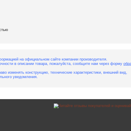
стью
формацией на официальном сайте компании производителя.
очности в описании товара, пожалуйста, сообщите нам через форму
обр
аво изменять конструкцию, технические характеристики, внешний вид,
льного уведомления.