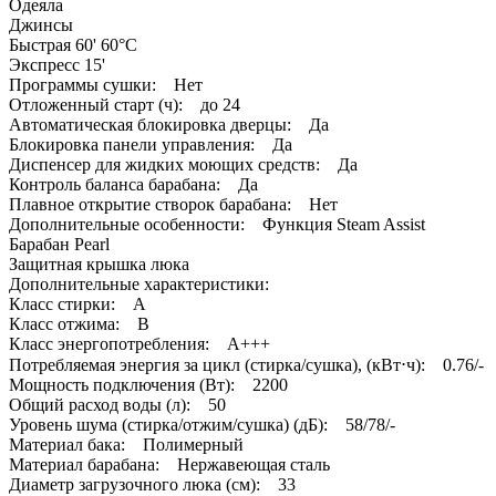
Одеяла
Джинсы
Быстрая 60' 60°C
Экспресс 15'
Программы сушки: Нет
Отложенный старт (ч): до 24
Автоматическая блокировка дверцы: Да
Блокировка панели управления: Да
Диспенсер для жидких моющих средств: Да
Контроль баланса барабана: Да
Плавное открытие створок барабана: Нет
Дополнительные особенности: Функция Steam Assist
Барабан Pearl
Защитная крышка люка
Дополнительные характеристики:
Класс стирки: A
Класс отжима: B
Класс энергопотребления: A+++
Потребляемая энергия за цикл (стирка/сушка), (кВт⋅ч): 0.76/-
Мощность подключения (Вт): 2200
Общий расход воды (л): 50
Уровень шума (стирка/отжим/сушка) (дБ): 58/78/-
Материал бака: Полимерный
Материал барабана: Нержавеющая сталь
Диаметр загрузочного люка (см): 33