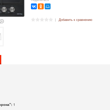
|
Добавить к сравнению
орона":
1