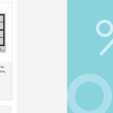
ель
аль,
тели