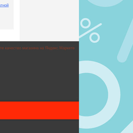
атной