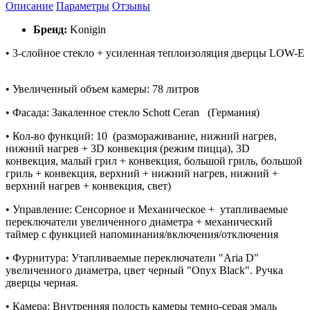
Описание
Параметры
Отзывы
Бренд:
Konigin
• 3-слойное стекло + усиленная теплоизоляция дверцы LOW-E
• Увеличенный объем камеры: 78 литров
• Фасада: Закаленное стекло Schott Ceran (Германия)
• Кол-во функций: 10 (размораживание, нижний нагрев,
нижний нагрев + 3D конвекция (режим пицца), 3D
конвекция, малый грил + конвекция, большой гриль, большой
гриль + конвекция, верхний + нижний нагрев, нижний +
верхний нагрев + конвекция, свет)
• Управление: Сенсорное и Механическое + утапливаемые
переключатели увеличенного диаметра + механический
таймер с функцией напоминания/включения/отключения
• Фурнитура: Утапливаемые переключатели "Aria D"
увеличенного диаметра, цвет черный "Onyx Black". Ручка
дверцы черная.
• Камера: Внутренняя полость камеры темно-серая эмаль