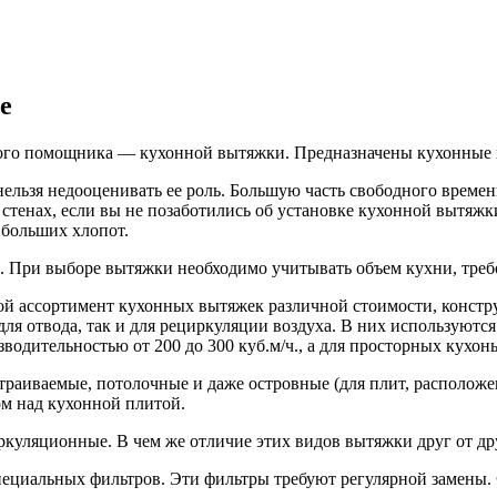
е
го помощника — кухонной вытяжки. Предназначены кухонные выт
ельзя недооценивать ее роль. Большую часть свободного времен
 стенах, если вы не позаботились об установке кухонной вытяжки
 больших хлопот.
о. При выборе вытяжки необходимо учитывать объем кухни, треб
ой ассортимент кухонных вытяжек различной стоимости, констр
 для отвода, так и для рециркуляции воздуха. В них используют
одительностью от 200 до 300 куб.м/ч., а для просторных кухон
траиваемые, потолочные и даже островные (для плит, располож
м над кухонной плитой.
куляционные. В чем же отличие этих видов вытяжки друг от др
ециальных фильтров. Эти фильтры требуют регулярной замены