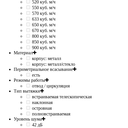
520 куб. м/ч
550 куб. м/ч
570 куб. м/ч
633 куб. м/ч
650 куб. м/ч
670 куб. м/ч
800 куб. м/ч
850 куб. м/ч
900 куб. м/ч
Материал
корпус: металл
корпус: металл/стекло
Периметриальное всасывание
есть
Режимы работы
отвод / циркуляция
Тип вытяжки
встраиваемая телескопическая
наклонная
островная
полновстраиваемая
Уровень шума
42 дБ