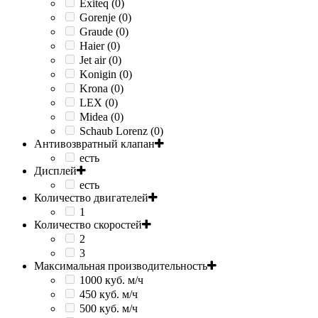
Exiteq (0)
Gorenje (0)
Graude (0)
Haier (0)
Jet air (0)
Konigin (0)
Krona (0)
LEX (0)
Midea (0)
Schaub Lorenz (0)
Антивозвратный клапан
есть
Дисплей
есть
Количество двигателей
1
Количество скоростей
2
3
Максимальная производительность
1000 куб. м/ч
450 куб. м/ч
500 куб. м/ч