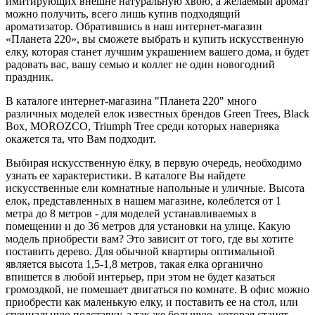
имитирующих внешне натуральную хвою, а желаемый аромат
можно получить, всего лишь купив подходящий
ароматизатор. Обратившись в наш интернет-магазин
«Планета 220», вы сможете выбрать и купить искусственную
елку, которая станет лучшим украшением вашего дома, и будет
радовать вас, вашу семью и коллег не один новогодний
праздник.
В каталоге интернет-магазина "Планета 220" много
различных моделей елок известных брендов Green Trees, Black
Box, MOROZCO, Triumph Tree среди которых наверняка
окажется та, что Вам подходит.
Выбирая искусственную ёлку, в первую очередь, необходимо
узнать ее характеристики. В каталоге Вы найдете
искусственные ели комнатные напольные и уличные. Высота
елок, представленных в нашем магазине, колеблется от 1
метра до 8 метров - для моделей устанавливаемых в
помещении и до 36 метров для установки на улице. Какую
модель приобрести вам? Это зависит от того, где вы хотите
поставить дерево. Для обычной квартиры оптимальной
является высота 1,5-1,8 метров, такая елка органично
впишется в любой интерьер, при этом не будет казаться
громоздкой, не помешает двигаться по комнате. В офис можно
приобрести как маленькую елку, и поставить ее на стол, или
специальную подставку, а так же большую, которая станет