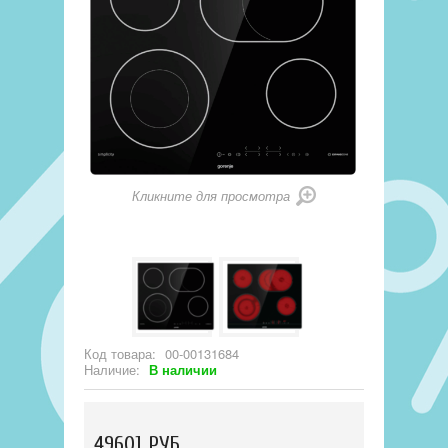
Кликните для просмотра
Код товара:
00-00131684
Наличие:
В наличии
49601 РУБ